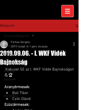
Bejegyzés
Összes bejegyzés
Farkas Gergely
Összes bejegyzés
2019. szept. 6.
1 perc olvasás
2019.09.06. - I. WKF Vidék
elmélet
Bajnokság
shiko dachi
 Kakusei SE az I. WKF Vidék Bajnokságon
irányok
💪🏆
edzések
Aranyérmesek:
Seiwakai
Bali Tibor
edzőtábor
Csiki Dávid
kumite
Ezüstérmesek: