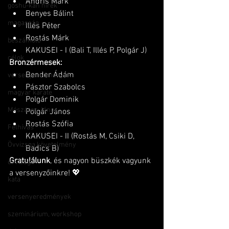
Andris Márk
goshu-kan hírek
Benyes Bálint
magasság
Illés Péter
Rostás Márk
beszámoló
KAKUSEI - I (Bali T, Illés P, Polgár J)
célok
Bronzérmesek:
Bender Ádám
versenyeredmények
Pásztor Szabolcs
magyar karate
Polgár Dominik
Mészáros János
Polgár János
Rostás Szófia
Felhívás
KAKUSEI - II (Rostás M, Csiki D, 
Övvizsga követelmény
Badics B)
Gratulálunk
, és nagyon büszkék vagyunk 
övvizsga
a versenyzőinkre! 💖
kata
versenyeredmények
szeminárium, workshop