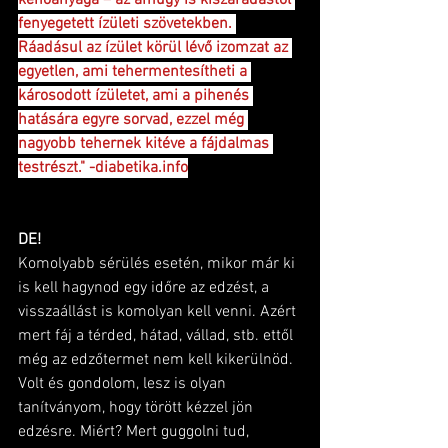
kenőanyaga – az amúgy is kiszáradástól 
fenyegetett ízületi szövetekben. 
Ráadásul az ízület körül lévő izomzat az 
egyetlen, ami tehermentesítheti a 
károsodott ízületet, ami a pihenés 
hatására egyre sorvad, ezzel még 
nagyobb tehernek kitéve a fájdalmas 
testrészt." -diabetika.info
DE!
Komolyabb sérülés esetén, mikor már ki 
is kell hagynod egy időre az edzést, a 
visszaállást is komolyan kell venni. Azért 
mert fáj a térded, hátad, vállad, stb. ettől 
még az edzőtermet nem kell kikerülnöd. 
Volt és gondolom, lesz is olyan 
tanítványom, hogy törött kézzel jön 
edzésre. Miért? Mert guggolni tud, 