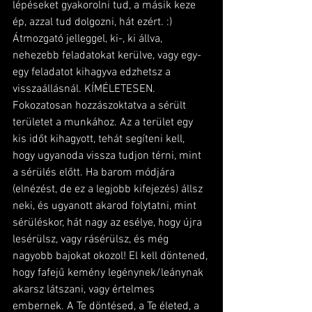
lépéseket gyakorolni tud, a másik keze 
ép, azzal tud dolgozni, hát ezért. :) 
Átmozgató jelleggel, ki-, ki állva, 
nehezebb feladatokat kerülve, vagy egy-
egy feladatot kihagyva edzhetsz a 
visszaállásnál. KÍMÉLETESEN. 
Fokozatosan hozzászoktatva a sérült 
területet a munkához. Az a terület egy 
kis időt kihagyott, tehát segíteni kell, 
hogy ugyanoda vissza tudjon térni, mint 
a sérülés előtt. Ha barom módjára 
(elnézést, de ez a legjobb kifejezés) állsz 
neki, és ugyanott akarod folytatni, mint 
sérüléskor, hát nagy az esélye, hogy újra 
lesérülsz, vagy rásérülsz, és még 
nagyobb bajokat okozol! El kell döntened, 
hogy fafejű kemény legénynek/leánynak 
akarsz látszani, vagy értelmes 
embernek. A Te döntésed, a Te életed, a 