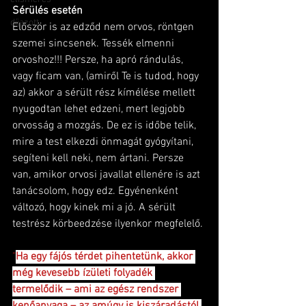
Sérülés esetén
díjazott
Először is az edződ nem orvos, röntgen 
szemei sincsenek. Tessék elmenni 
orvoshoz!!! Persze, ha apró rándulás, 
vagy ficam van, (amiről Te is tudod, hogy 
az) akkor a sérült rész kímélése mellett 
nyugodtan lehet edzeni, mert legjobb 
orvosság a mozgás. De ez is időbe telik, 
mire a test elkezdi önmagát gyógyítani, 
segíteni kell neki, nem ártani. Persze 
van, amikor orvosi javallat ellenére is azt 
tanácsolom, hogy edz. Egyénenként 
változó, hogy kinek mi a jó. A sérült 
testrész körbeedzése ilyenkor megfelelő.
"
Ha egy fájós térdet pihentetünk, akkor 
még kevesebb ízületi folyadék 
termelődik – ami az egész rendszer 