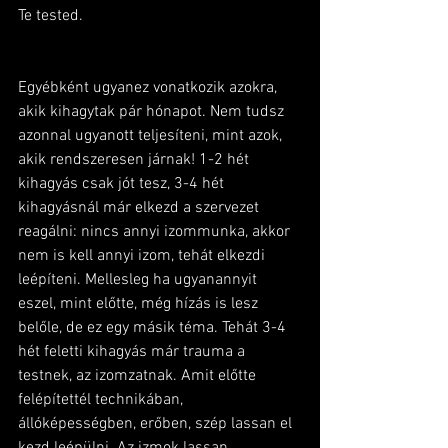
Te tested. 
Egyébként ugyanez vonatkozik azokra, 
akik kihagytak pár hónapot. Nem tudsz 
azonnal ugyanott teljesíteni, mint azok, 
akik rendszeresen járnak! 1-2 hét 
kihagyás csak jót tesz, 3-4 hét 
kihagyásnál már elkezd a szervezet 
reagálni: nincs annyi izommunka, akkor 
nem is kell annyi izom, tehát elkezdi 
leépíteni. Mellesleg ha ugyanannyit 
eszel, mint előtte, még hízás is lesz 
belőle, de ez egy másik téma. Tehát 3-4 
hét feletti kihagyás már trauma a 
testnek, az izomzatnak. Amit előtte 
felépítettél technikában, 
állóképességben, erőben, szép lassan el 