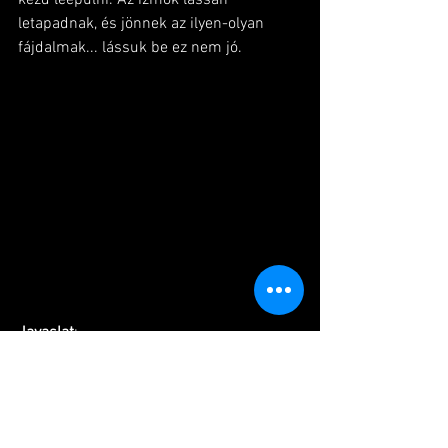
kezd leépülni. Az izmok lassan 
letapadnak, és jönnek az ilyen-olyan 
fájdalmak... lássuk be ez nem jó.
Javaslat
:
Keresd meg a számodra megfelelő 
mozgást mindig! Még ha fekvőgipszed 
van, akkor is. De mozogj! Mi karatézunk, 
a tradicionális és versenykarate megadja 