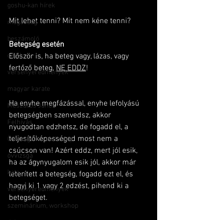
goshu-kan hírek
Mit lehet tenni? Mit nem kéne tenni? 
magasság
beszámoló
Betegség esetén
célok
Először is, ha beteg vagy, lázas, vagy 
fertőző beteg, 
NE EDDZ
!
versenyeredmények
magyar karate
Ha enyhe megfázással, enyhe lefolyású 
Mészáros János
betegségben szenvedsz, akkor 
Felhívás
nyugodtan edzhetsz, de fogadd el, a 
teljesítőképességed most nem a 
Övvizsga követelmény
csúcson van! Azért eddz, mert jól esik, 
övvizsga
ha az ágynyugalom esik jól, akkor már 
kata
leterített a betegség, fogadd ezt el, és 
hagyj ki 1 vagy 2 edzést, pihend ki a 
versenyeredmények
betegséget.
szeminárium, workshop