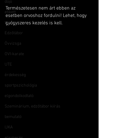
dojo
Természetesen nem árt ebben az 
etikett
esetben orvoshoz fordulni! Lehet, hogy 
tanmese
gyógyszeres kezelés is kell.
Edzőtábor
Övvizsga
OVI-karate
UTE
érdekesség
sportpszichológia
elgondolkodtató
Szeminárium, edzőtábor kiírás
bemutató
IJKA
elismerés