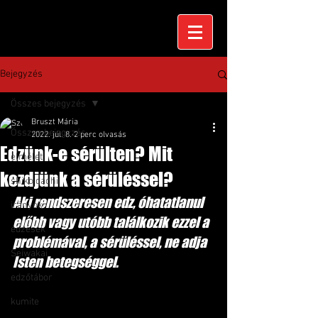
Bejegyzés
Összes bejegyzés
Bruszt Mária
Összes bejegyzés
2022. júl. 8.
2 perc olvasás
Edzünk-e sérülten? Mit
elmélet
kezdjünk a sérüléssel?
shiko dachi
Aki rendszeresen edz, óhatatlanul 
irányok
előbb vagy utóbb találkozik ezzel a 
edzések
problémával, a sérüléssel, ne adja 
Seiwakai
Isten betegséggel.
edzőtábor
kumite