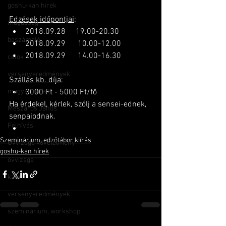
goshu-kan hírek
Edzések időpontjai
:
magasság
2018.09.28     19.00-20.30
beszámoló
2018.09.29      10.00-12.00
2018.09.29      14.00-16.30
célok
versenyeredmények
Szállás kb. díja:
magyar karate
3000 Ft - 5000 Ft/fő
Ha érdekel, kérlek, szólj a sensei-ednek, 
Mészáros János
senpaiodnak.
Felhívás
Szeminárium, edzőtábor kiírás
Övvizsga követelmény
goshu-kan hírek
övvizsga
kata
versenyeredmények
szeminárium, workshop