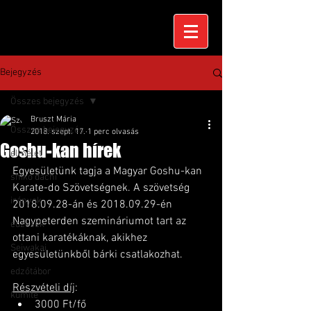
Bejegyzés
Összes bejegyzés
Bruszt Mária
Összes bejegyzés
2018. szept. 17.
1 perc olvasás
Goshu-kan hírek
elmélet
Egyesületünk tagja a Magyar Goshu-kan 
shiko dachi
Karate-do Szövetségnek. A szövetség 
irányok
2018.09.28-án és 2018.09.29-én 
Nagypeterden szemináriumot tart az 
edzések
ottani karatékáknak, akikhez 
Seiwakai
egyesületünkből bárki csatlakozhat.
edzőtábor
Részvételi díj
: 
kumite
3000 Ft/fő