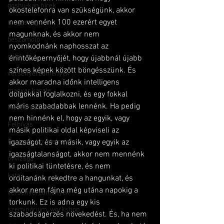
goshu-kan hírek
okostelefonra van szükségünk, akkor 
nem vennénk 100 ezerért egyet 
magasság
magunknak, és akkor nem 
beszámoló
nyomkodnánk naphosszat az 
célok
érintőképernyőjét, hogy újabbnál újabb 
színes képek között böngésszünk. És 
versenyeredmények
akkor maradna időnk intelligens 
magyar karate
dolgokkal foglalkozni, és egy fokkal 
máris szabadabbak lennénk. Ha pedig 
Mészáros János
nem hinnénk el, hogy az egyik, vagy 
Felhívás
másik politikai oldal képviseli az 
Övvizsga követelmény
igazságot, és a másik, vagy egyik az 
igazságtalanságot, akkor nem mennénk 
övvizsga
ki politikai tüntetésre, és nem 
kata
ordítanánk rekedtre a hangunkat, és 
akkor nem fájna még utána napokig a 
versenyeredmények
torkunk. Ez is adna egy kis 
szeminárium, workshop
szabadságérzés növekedést. És, ha nem 