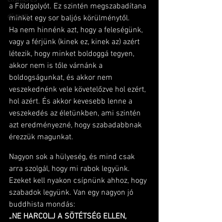
a Földgolyót. Ez szintén megszabadítana 
díjazott
minket egy sor baljós körülménytől.
Ha nem hinnénk azt, hogy a feleségünk, 
vagy a férjünk (kinek ez, kinek az) azért 
létezik, hogy minket boldoggá tegyen, 
akkor nem is tőle várnánk a 
boldogságunkat, és akkor nem 
veszekednénk vele követelőzve hol ezért, 
hol azért. És akkor kevesebb lenne a 
veszekedés az életünkben, ami szintén 
azt eredményezné, hogy szabadabbnak 
érezzük magunkat.
Nagyon sok a hülyeség, és mind csak 
arra szolgál, hogy mi rabok legyünk. 
Ezeket kell nyakon csípnünk ahhoz, hogy 
szabadok legyünk. Van egy nagyon jó 
buddhista mondás:
„NE HARCOLJ A SÖTÉTSÉG ELLEN, 