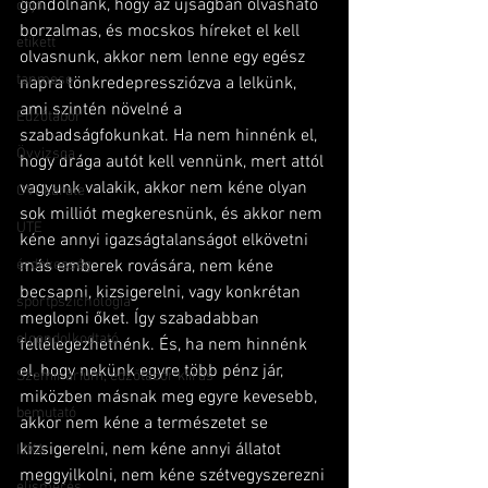
gondolnánk, hogy az újságban olvasható 
dojo
borzalmas, és mocskos híreket el kell 
etikett
olvasnunk, akkor nem lenne egy egész 
tanmese
napra tönkredepressziózva a lelkünk, 
ami szintén növelné a 
Edzőtábor
szabadságfokunkat. Ha nem hinnénk el, 
Övvizsga
hogy drága autót kell vennünk, mert attól 
vagyunk valakik, akkor nem kéne olyan 
OVI-karate
sok milliót megkeresnünk, és akkor nem 
UTE
kéne annyi igazságtalanságot elkövetni 
érdekesség
más emberek rovására, nem kéne 
becsapni, kizsigerelni, vagy konkrétan 
sportpszichológia
meglopni őket. Így szabadabban 
elgondolkodtató
fellélegezhetnénk. És, ha nem hinnénk 
el, hogy nekünk egyre több pénz jár, 
Szeminárium, edzőtábor kiírás
miközben másnak meg egyre kevesebb, 
bemutató
akkor nem kéne a természetet se 
kizsigerelni, nem kéne annyi állatot 
IJKA
meggyilkolni, nem kéne szétvegyszerezni 
elismerés