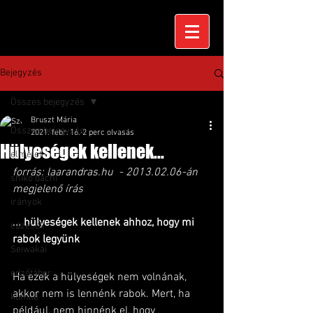
Bejegyzés
Összes bejegyzés
Bruszt Mária
Összes bejegyzés
2021. febr. 16.
2 perc olvasás
Hülyeségek kellenek...
elmélet
forrás: laarandras.hu  - 2013.02.06-án 
shiko dachi
megjelenő írás
irányok
... hülyeségek kellenek ahhoz, hogy mi 
edzések
rabok legyünk
Seiwakai
edzőtábor
Ha ezek a hülyeségek nem volnának, 
akkor nem is lennénk rabok. Mert, ha 
kumite
például, nem hinnénk el, hogy 