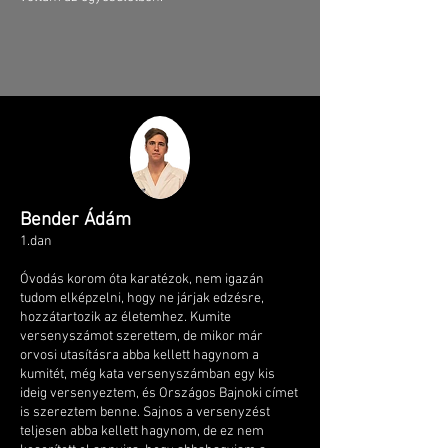
Bender Ádám
1.dan​
Óvodás korom óta karatézok, nem igazán
tudom elképzelni, hogy ne járjak edzésre,
hozzátartozik az életemhez. Kumite
versenyszámot szerettem, de mikor már
orvosi utasításra abba kellett hagynom a
kumitét, még kata versenyszámban egy kis
ideig versenyeztem, és Országos Bajnoki címet
is szereztem benne. Sajnos a versenyzést
teljesen abba kellett hagynom, de ez nem