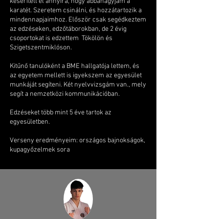
keserített el annyira, hogy abbahagyjam a
karatét. Szeretem csinálni, és hozzátartozik a
mindennapjaimhoz. Először csak segédkeztem
az edzéseken, edzőtáborokban, de 2 évig
csoportokat is edzettem Tökölön és
Szigetszentmiklóson.
​Kitűnő tanulóként a BME hallgatója lettem, és
az egyetem mellett is igyekszem az egyesület
munkáját segíteni. Két nyelvvizsgám van., mely
segít a nemzetközi kommunikációban.
Edzéseket több mint 5 éve tartok az
egyesületben.
Verseny eredményeim: országos bajnokságok,
kupagyőzelmek sora