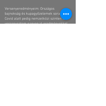
Versenyeredményeim: Országos
bajnokság és kupagyőzelemek sora, a
Covid alatt pedig nemzetközi szinten is
versenyeztem nagyon jó eredményekkel.
Kerepesi Balázs
2 kyu
Felnőttként a kislányommal álltam be
karate edzésre. Nagyon megtetszett a
karate mozgásanyaga, filozófiája. Kiváló
közösség tagja lettem, mely magával
ragadott. Jelentkeztem a Mentor
Programra és 2024 óta óvodásoknak