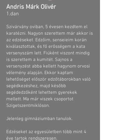
Andris Márk Olivér
1.dan
Szivárvány oviban, 5 évesen kezdtem el
karatézni. Nagyon szerettem már akkor is
az edzéseket. Edzőim, senseieim korán
kiválasztottak, és fő erősségem a kata
versenyszám lett. Fiúként viszont mindig
is szerettem a kumitét. Sajnos a
versenyzést abba kellett hagynom orvosi
vélemény alapján. Ekkor kaptam
lehetőséget először edzőtáborokban való
segédkezéshez, majd később
segédedzőként lehettem gyerekek
mellett. Ma már viszek csoportot
Szigetszentmiklóson.
Jelenleg gimnáziumban tanulok.
Edzéseket az egyesületben több mint 4
éve tartok rendszeresen.