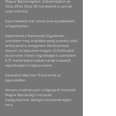
Magyar Bajnokságokon, Diákolimpiákon és
Stílus EB és Stílus VB nyeretseink is vannak
szép számmal.
Gyermekekkel már színes öves karatékaként
is foglalkoztam.
Diplomámat a Testnevelési Egyetemen
szereztem meg, Angliában pedig személyi edző
tanfolyamot is elvégeztem. Rendszeresen
képzem, és fejlesztem magam. Erőnléti edzői
és korrektív tréneri végzettséget is szereztem.
A TF mesterképző szakán karate szakedző
végzettséget is megszereztem.
Edzéseket több mint 15 éve tartok az
egyesületben.
Verseny eredményeim: világkupa III. helyezett,
Magyar Bajnokság II. helyezett,
kupagyőzelmek, dobogós helyezések egész
sora.