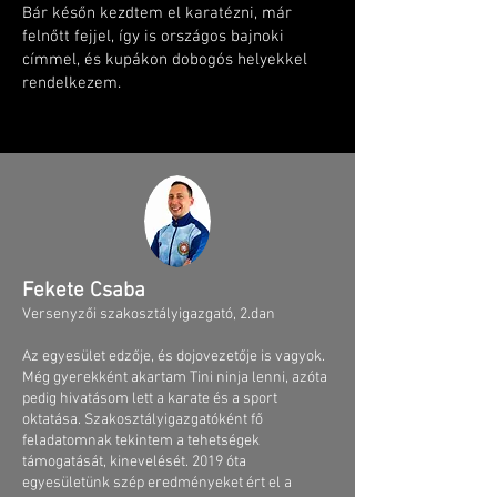
Bár későn kezdtem el karatézni, már
felnőtt fejjel, így is országos bajnoki
címmel, és kupákon dobogós helyekkel
rendelkezem.
Fekete Csaba
Versenyzői szakosztályigazgató, 2.dan​
Az egyesület edzője, és dojovezetője is vagyok.
Még gyerekként akartam Tini ninja lenni, azóta
pedig hivatásom lett a karate és a sport
oktatása. Szakosztályigazgatóként fő
feladatomnak tekintem a tehetségek
támogatását, kinevelését. 2019 óta
egyesületünk szép eredményeket ért el a