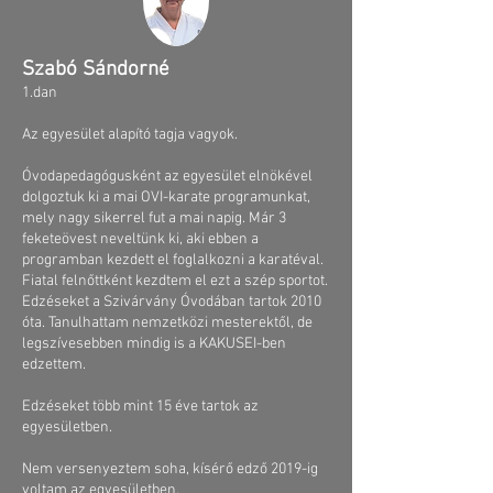
Szabó Sándorné
1.dan​
Az egyesület alapító tagja vagyok.
Óvodapedagógusként az egyesület elnökével
dolgoztuk ki a mai OVI-karate programunkat,
mely nagy sikerrel fut a mai napig. Már 3
feketeövest neveltünk ki, aki ebben a
programban kezdett el foglalkozni a karatéval.
Fiatal felnőttként kezdtem el ezt a szép sportot.
Edzéseket a Szivárvány Óvodában tartok 2010
óta. Tanulhattam nemzetközi mesterektől, de
legszívesebben mindig is a KAKUSEI-ben
edzettem.
​Edzéseket több mint 15 éve tartok az
egyesületben.
Nem versenyeztem soha, kísérő edző 2019-ig
voltam az egyesületben.