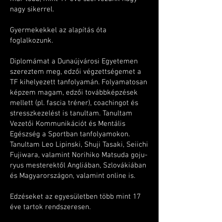
nagy sikerrel.
Gyermekekkel az alapítás óta
foglalkozunk.
Diplomámat a Dunaújvárosi Egyetemen
szereztem meg, edzői végzettségemet a
TF kihelyezett tanfolyamán. Folyamatosan
képzem magam, edzői továbbképzések
mellett (pl. fascia tréner), coachingot és
stresszkezelést is tanultam. Tanultam
Vezetői Kommunikációt és Mentális
Egészség a Sportban tanfolyamokon.
Tanultam Leo Lipinski, Shuji Tasaki, Seiichi
Fujiwara, valamint Norihiko Matsuda goju-
ryus mesterektől Angliában, Szlovákiában
és Magyarországon, valamint online is.
Edzéseket az egyesületben több mint 17
éve tartok rendszeresen.