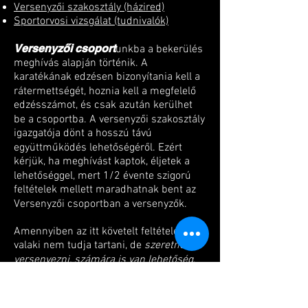
Versenyzői szakosztály (házired)
Sportorvosi vizsgálat (tudnivalók)
Versenyzői csoport
unkba a bekerülés
meghívás alapján történik. A
karatékának edzésen bizonyítania kell a
rátermettségét, hoznia kell a megfelelő
edzésszámot, és csak azután kerülhet
be a csoportba. A versenyzői szakosztály
igazgatója dönt a hosszú távú
együttműködés lehetőségéről. Ezért
kérjük, ha meghívást kaptok, éljetek a
lehetőséggel, mert 1/2 évente szigorú
feltételek mellett maradhatnak bent az
Versenyzői csoportban a versenyzők.
Amennyiben az itt követelt feltételeket
valaki nem tudja tartani, de
szeretne
versenyezni, számára is van lehetőség
,
hiszen a hét 5 napján tud edzeni. 12 év
felett ajánljuk az egyesület fitness
részlegét is látogatni az erőnlét