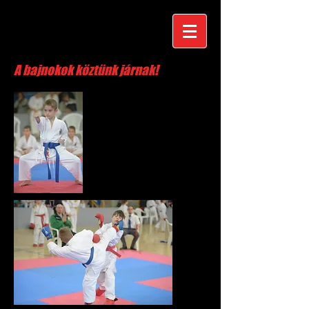
A bajnokok köztünk járnak!