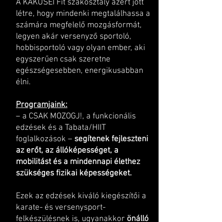
A KAKUSEI Fit szakosztály azért jött
létre, hogy mindenki megtalálhassa a
számára megfelelő mozgásformát,
legyen akár versenyző sportoló,
hobbisportoló vagy olyan ember, aki
egyszerűen csak szeretne
egészségesebben, energikusabban
élni.
Programjaink:
– a CSAK MOZOGJ!, a funkcionális
edzések és a Tabata/HIIT
foglalkozások –
segítenek fejleszteni
az erőt, az állóképességet, a
mobilitást és a mindennapi élethez
szükséges fizikai képességeket.
Ezek az edzések kiváló kiegészítői a
karate- és versenysport-
felkészülésnek is, ugyanakkor
önálló