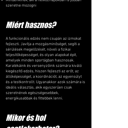
Mindenkinek, aki a hétköznapokban is jobban
szeretne mozogni
Miért hasznos?
A funkcionális edzés nem csupán az izmokat
fejleszti. Javítja a mozgásminőséget, segíti a
sérülések megelőzését, növeli a fizikai
teljesítőképességet, és olyan alapokat épít,
amelyek minden sportágban hasznosak.
Karatékáink és versenyzőink számára kiváló
kiegészítő edzés, hiszen fejleszti az erőt, az
állóképességet, a koordinációt, az egyensúlyt
és a testkontrollt. Ugyanakkor azok számára is
ideális választás, akik egyszerűen csak
szeretnének egészségesebbek,
energikusabbak és fittebbek lenni.
Mikor és hol