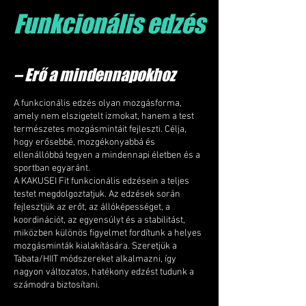
Funkcionális edzés
– Erő a mindennapokhoz
A funkcionális edzés olyan mozgásforma,
amely nem elszigetelt izmokat, hanem a test
természetes mozgásmintáit fejleszti. Célja,
hogy erősebbé, mozgékonyabbá és
ellenállóbbá tegyen a mindennapi életben és a
sportban egyaránt.
A KAKUSEI Fit funkcionális edzésein a teljes
testet megdolgoztatjuk. Az edzések során
fejlesztjük az erőt, az állóképességet, a
koordinációt, az egyensúlyt és a stabilitást,
miközben különös figyelmet fordítunk a helyes
mozgásminták kialakítására. Szeretjük a
Tabata/HIIT módszereket alkalmazni, így
nagyon változatos, hatékony edzést tudunk a
számodra biztosítani.