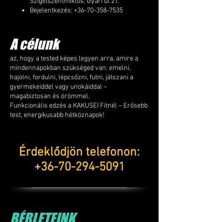
Szigetszentmiklós, Gyári út 21.
Bejelentkezés:
+36-70-358-7535
A célunk
az, hogy a tested képes legyen arra, amire a
mindennapokban szükséged van: emelni,
hajolni, fordulni, lépcsőzni, futni, játszani a
gyermekeiddel vagy unokáiddal –
magabiztosan és örömmel.
Funkcionális edzés a KAKUSEI Fitnél – Erősebb
test, energikusabb hétköznapok!
Érdeklődjön telefonon:
+36-70-294-5091
BÉRLETEINK