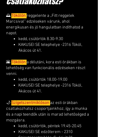
csatlakozhatsz?
🌅
Tökölön
reggelente a „Fitt reggelek
Marcsival” edzéseken várunk, ahol
energikusan és jó hangulatban indíthatod a
napot.
kedd, csütörtök 8.30-9.30
KAKUSEI SE telephelye -2316 Tököl,
Akácos út 41.
🌇
Tökölön
a délutáni, kora esti órákban is
lehetőség van funkcionális edzéseken részt
venni.
kedd, csütörtök
18.00-19.00
KAKUSEI SE telephelye -2316 Tököl,
Akácos út 41.
🌙
Szigetszentmiklóson
az esti órákban
csatlakozhatsz csoportjainkhoz, így a munka
és a napi teendők után is marad lehetőséged a
mozgásra.
kedd, csütörtök, péntek
19.45-20.45
KAKUSEI SE edzőterem - 2310