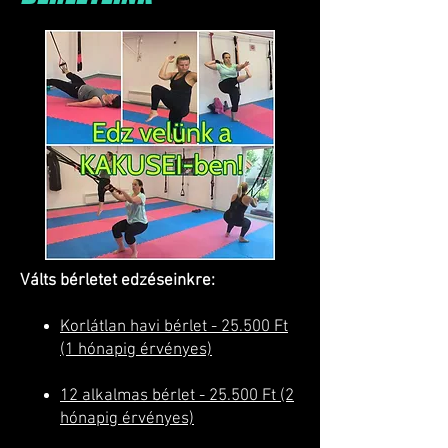
Válts bérletet edzéseinkre:
Korlátlan havi bérlet - 25.500 Ft
(1 hónapig érvényes)
12 alkalmas bérlet - 25.500 Ft (2
hónapig érvényes)