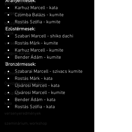
Aranyérmesek:
goshu-kan hírek
Karhuz Marcell - kata
magasság
Czomba Balázs - kumite
Rostás Szófia - kumite
beszámoló
Ezüstérmesek:
célok
Szabari Marcell - shiko dachi
Rostás Márk - kumite
versenyeredmények
Karhuz Marcell - kumite
magyar karate
Bender Ádám - kumite
Mészáros János
Bronzérmesek:
Szabarai Marcell - szivacs kumite
Felhívás
Rostás Márk - kata
Övvizsga követelmény
Újvárosi Marcell - kata
Újvárosi Marcell - kumite
övvizsga
Bender Ádám - kata
kata
Rostás Szófia - kata
versenyeredmények
szeminárium, workshop