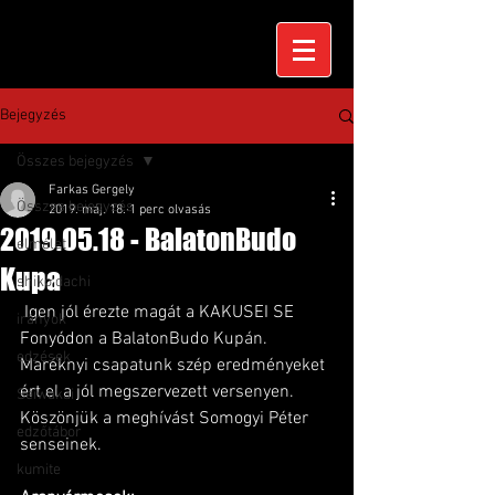
Bejegyzés
Összes bejegyzés
Farkas Gergely
Összes bejegyzés
2019. máj. 18.
1 perc olvasás
2019.05.18 - BalatonBudo
elmélet
Kupa
shiko dachi
 Igen jól érezte magát a KAKUSEI SE 
irányok
Fonyódon a BalatonBudo Kupán.
edzések
Maréknyi csapatunk szép eredményeket 
ért el a jól megszervezett versenyen. 
Seiwakai
Köszönjük a meghívást Somogyi Péter 
edzőtábor
senseinek. 
kumite