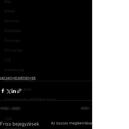
dojo
etikett
tanmese
Edzőtábor
Övvizsga
OVI-karate
UTE
érdekesség
versenyeredmények
sportpszichológia
elgondolkodtató
Szeminárium, edzőtábor kiírás
bemutató
IJKA
Az összes megtekintése
Friss bejegyzések
elismerés