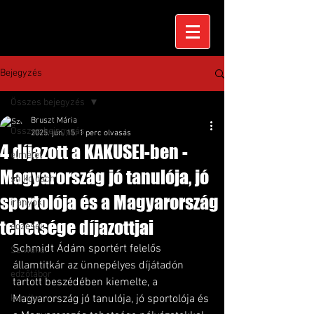
Bejegyzés
Összes bejegyzés
Bruszt Mária
Összes bejegyzés
2025. jún. 15.
1 perc olvasás
4 díjazott a KAKUSEI-ben -
elmélet
Magyarország jó tanulója, jó
shiko dachi
sportolója és a Magyarország
irányok
tehetsége díjazottjai
edzések
Schmidt Ádám sportért felelős 
Seiwakai
államtitkár az ünnepélyes díjátadón 
edzőtábor
tartott beszédében kiemelte, a 
kumite
Magyarország jó tanulója, jó sportolója és 