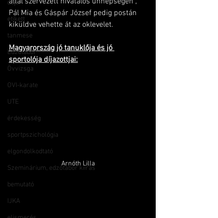
által szervezett hivatalos ünnepségen , 
dojo
Pál Mia és Gáspár József pedig postán 
etikett
kiküldve vehette át az oklevelet.
tanmese
Magyarország jó tanuklőja és jó 
Edzőtábor
sportolója díjazottjai:
Övvizsga
OVI-karate
UTE
érdekesség
sportpszichológia
elgondolkodtató
Arnóth Lilla
Szeminárium, edzőtábor kiírás
bemutató
IJKA
elismerés