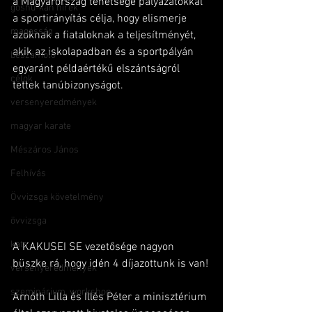
a Magyarország tehetsége pályázatokkal 
goshu-kan hírek
a sportirányítás célja, hogy elismerje 
magasság
azoknak a fiataloknak a teljesítményét, 
akik az iskolapadban és a sportpályán 
beszámoló
egyaránt példaértékű elszántságról 
célok
tettek tanúbizonyságot.
versenyeredmények
magyar karate
Mészáros János
Felhívás
Övvizsga követelmény
övvizsga
kata
A KAKUSEI SE vezetősége nagyon 
büszke rá, hogy idén 4 díjazottunk is van!
versenyeredmények
szeminárium, workshop
Arnóth Lilla és Illés Péter a minisztérium 