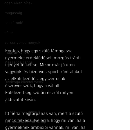
goshu-kan hírek
magasság
beszámoló
célok
versenyeredmények
Fontos, hogy egy szülő támogassa 
magyar karate
gyermeke érdeklődését, mozgás iránti 
Mészáros János
igényét felkeltse. Mikor már jó úton 
vagyunk, és bizonyos sport iránt alakul 
Felhívás
az elköteleződés, egyszer csak 
Övvizsga követelmény
észrevesszük, hogy a vállalt 
övvizsga
kötelezettség szülői részről milyen 
áldozatot kíván.
kata
versenyeredmények
Itt néha megtorpanás van, mert a szülő 
nincs felkészülve arra, hogy mi van, ha a 
szeminárium, workshop
gyermeknek ambíciói vannak, mi van, ha 