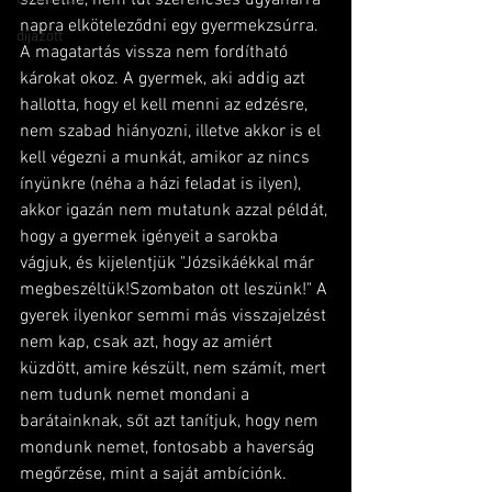
napra elköteleződni egy gyermekzsúrra. 
díjazott
A magatartás vissza nem fordítható 
károkat okoz. A gyermek, aki addig azt 
hallotta, hogy el kell menni az edzésre, 
nem szabad hiányozni, illetve akkor is el 
kell végezni a munkát, amikor az nincs 
ínyünkre (néha a házi feladat is ilyen), 
akkor igazán nem mutatunk azzal példát, 
hogy a gyermek igényeit a sarokba 
vágjuk, és kijelentjük "Józsikáékkal már 
megbeszéltük!Szombaton ott leszünk!" A 
gyerek ilyenkor semmi más visszajelzést 
nem kap, csak azt, hogy az amiért 
küzdött, amire készült, nem számít, mert 
nem tudunk nemet mondani a 
barátainknak, sőt azt tanítjuk, hogy nem 
mondunk nemet, fontosabb a haverság 
megőrzése, mint a saját ambíciónk. 