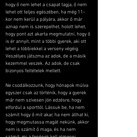
hogy ő nem lehet a csapat tagja, ő nem 
lehet ott teljes egészében, ha még 11-
kor nem kerül a pályára, akkor ő már 
aznap nem is szerepelhet, holott lehet, 
hogy pont azt akarta megmutatni, hogy ő 
is ér annyit, mint a többi gyerek, aki ott 
lehet a többiekkel a verseny végéig. 
Veszélyes játszma az adok, de a másik 
kezemmel veszek. Az adok, de csak 
bizonyos feltételek mellett.
Ne csodálkozzunk, hogy hónapok múlva 
egyszer csak az történik, hogy a gyerek 
már nem szívesen jön edzésre, hogy 
elfordul a sporttól. Lássuk be, ha nem 
számít hogy ő mit akar, ha nem állhat ki, 
hogy megmutassa magát nekünk, akkor 
nem is számít ő maga, és ha nem 
számít, mi a fenének kell elmenni 