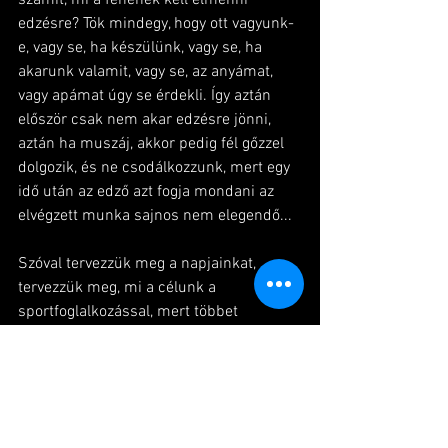
edzésre? Tök mindegy, hogy ott vagyunk-
e, vagy se, ha készülünk, vagy se, ha 
akarunk valamit, vagy se, az anyámat, 
vagy apámat úgy se érdekli. Így aztán 
először csak nem akar edzésre jönni, 
aztán ha muszáj, akkor pedig fél gőzzel 
dolgozik, és ne csodálkozzunk, mert egy 
idő után az edző azt fogja mondani az 
elvégzett munka sajnos nem elegendő...
Szóval tervezzük meg a napjainkat, 
tervezzük meg, mi a célunk a 
sportfoglalkozással, mert többet 
árthatunk, mint hinnénk. Elhúzni a 
mézesmadzagot, hogy valakinek fontos a 
sport, aztán meg mikor tenni kéne érte 
azt mondjuk, hogy más fontosabb, olyan 
példát mutatunk a gyermeknek, mely 