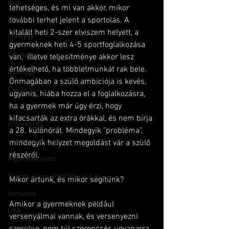
dojo
tehetséges, és mi van akkor, mikor 
további terhet jelent a sportolás. A 
etikett
kitalált heti 2-szer elviszem helyett, a 
tanmese
gyermeknek heti 4-5 sportfoglalkozása 
Edzőtábor
van,  illetve teljesítménye akkor lesz 
értékelhető, ha többletmunkát rak bele. 
Övvizsga
Önmagában a szülő ambíciója is kevés, 
OVI-karate
ugyanis, hiába hozza el a foglalkozásra, 
ha a gyermek már úgy érzi, hogy 
UTE
kifacsarták az extra órákkal, és nem bírja 
érdekesség
a 28. különórát. Mindegyik "probléma", 
sportpszichológia
mindegyik helyzet megoldást vár a szülő 
részéről. 
elgondolkodtató
Szeminárium, edzőtábor kiírás
Mikor ártunk, és mikor segítünk?
bemutató
Amikor a gyermeknek például 
IJKA
versenyálmai vannak, és versenyezni 
szeretne, nem túl szerencsés ugyanarra 
elismerés