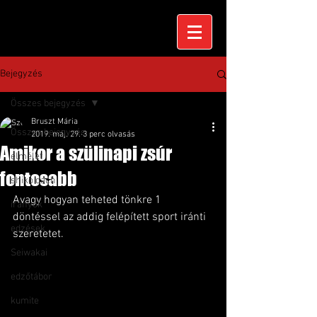
Bejegyzés
Összes bejegyzés
Bruszt Mária
Összes bejegyzés
2019. máj. 29.
3 perc olvasás
Amikor a szülinapi zsúr
elmélet
fontosabb
shiko dachi
Avagy hogyan teheted tönkre 1 
irányok
döntéssel az addig felépített sport iránti 
edzések
szeretetet.
Seiwakai
edzőtábor
kumite