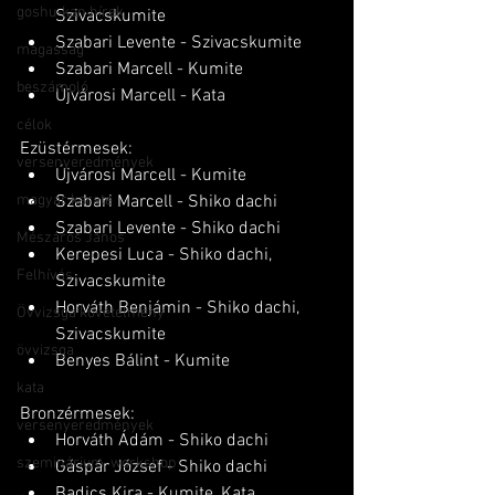
goshu-kan hírek
Szivacskumite
Szabari Levente - Szivacskumite
magasság
Szabari Marcell - Kumite
beszámoló
Újvárosi Marcell - Kata
célok
Ezüstérmesek:
versenyeredmények
Újvárosi Marcell - Kumite
magyar karate
Szabari Marcell - Shiko dachi
Szabari Levente - Shiko dachi
Mészáros János
Kerepesi Luca - Shiko dachi, 
Felhívás
Szivacskumite
Horváth Benjámin - Shiko dachi, 
Övvizsga követelmény
Szivacskumite
övvizsga
Benyes Bálint - Kumite
kata
Bronzérmesek:
versenyeredmények
Horváth Ádám - Shiko dachi
szeminárium, workshop
Gáspár József - Shiko dachi
Badics Kira - Kumite, Kata