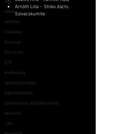
dojo
Arnóth Lilla -  Shiko dachi, 
etikett
Szivacskumite
tanmese
Edzőtábor
Övvizsga
OVI-karate
UTE
érdekesség
sportpszichológia
elgondolkodtató
Szeminárium, edzőtábor kiírás
bemutató
IJKA
elismerés