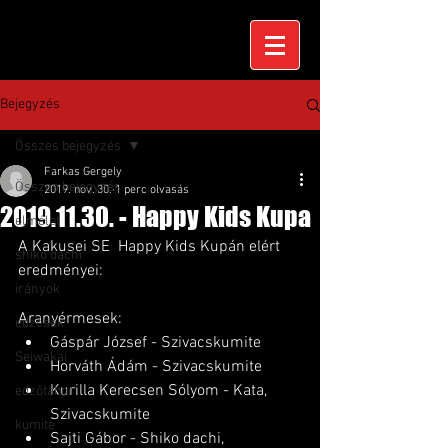
Bejegyzés
Összes bejegyzés
Farkas Gergely
Összes bejegyzés
2019. nov. 30.
1 perc olvasás
2019.11.30. - Happy Kids Kupa
elmélet
A Kakusei SE  Happy Kids Kupán elért 
shiko dachi
eredményei:
irányok
Aranyérmesek:
edzések
Gáspár József - Szivacskumite
Seiwakai
Horváth Ádám - Szivacskumite
Kurilla Kerecsen Sólyom - Kata, 
edzőtábor
Szivacskumite
kumite
Sajti Gábor - Shiko dachi, 