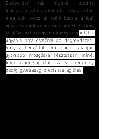
Elsősorban láb munkát tudunk 
fejleszteni vele, de kellő kreativitás után 
még sok gyakorlat rejlik benne a test 
egyéb területeire, és nem utolsó sorban 
kiválóan hat az agyi működésre is.
A létra 
ugyanis arra ösztönzi az idegrendszert, 
hogy a begyűjtött információk alapján 
gyorsabb mozgásra késztessen minél 
több izomcsoportot. A végeredmény 
pedig: gyorsaság, precizitás, agilitás.